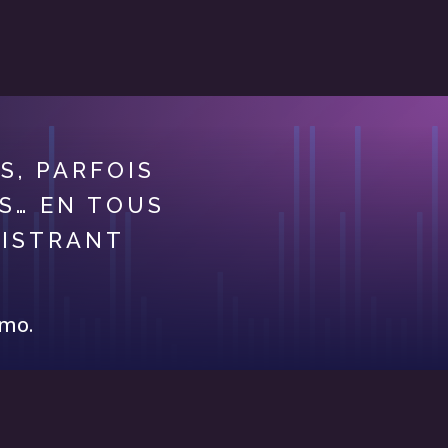
S, PARFOIS
S… EN TOUS
EGISTRANT
imo.